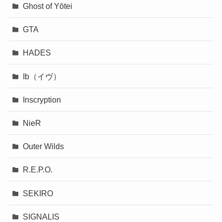
Ghost of Yōtei
GTA
HADES
Ib（イヴ）
Inscryption
NieR
Outer Wilds
R.E.P.O.
SEKIRO
SIGNALIS