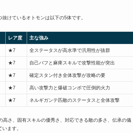
つ抜けているオトモンは以下の5体です。
レア度
主な強み
★7
全ステータスが高水準で汎用性が抜群
★7
自己バフと麻痺スキルで攻撃性能が突出
★7
確定スタン付き全体攻撃が攻略の要
★7
高い攻撃力と爆破コンボで圧倒的火力
★7
ネルギガンテ匹敵のステータスと全体攻撃
スの高さ、固有スキルの優秀さ、対応できる敵の多さ、伝承の儀
ています。