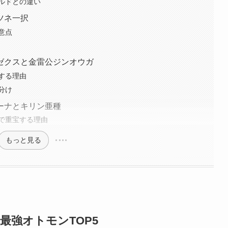
ルドとの違い
ツネ一択
意点
ゼクスと金雷公ジンオウガ
する理由
分け
ーナとキリン亜種
で重宝する理由
もっと見る
最強オトモンTOP5