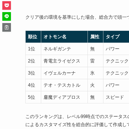
クリア後の環境を基準にした場合、総合力で頭一
順位
オトモン名
属性
タイプ
1位
ネルギガンテ
無
パワー
2位
青電主ライゼクス
雷
テクニック
3位
イヴェルカーナ
氷
テクニック
4位
テオ・テスカトル
火
パワー
5位
鏖魔ディアブロス
無
スピード
このランキングは、レベル99時点でのステータ
によるカスタマイズ性を総合的に評価して作成し