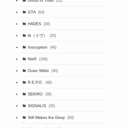
Ghost of Yōtei
(31)
GTA
(64)
HADES
(30)
Ib（イヴ）
(20)
Inscryption
(46)
NieR
(106)
Outer Wilds
(40)
R.E.P.O.
(48)
SEKIRO
(38)
SIGNALIS
(35)
Still Wakes the Deep
(60)