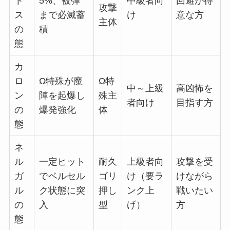
ト
5%、被弾
中級者向
回避が得
攻撃
ス
まで必滅蓄
け
意な方
主体
の
積
態
カ
ロ
Ω特殊が魔
Ω特
中～上級
高凶怖を
ン
陣を起爆し
殊主
者向け
目指す方
の
爆発強化
体
態
ネ
ル
一定ヒット
耐久
上級者向
攻撃を受
ガ
でベルセル
ゴリ
け（要ラ
けながら
ル
ク状態に突
押し
ンク上
戦いたい
の
入
型
げ）
方
態