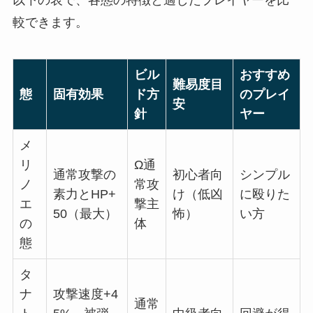
較できます。
ビル
おすすめ
難易度目
態
固有効果
ド方
のプレイ
安
針
ヤー
メ
リ
Ω通
通常攻撃の
初心者向
シンプル
ノ
常攻
素力とHP+
け（低凶
に殴りた
エ
撃主
50（最大）
怖）
い方
の
体
態
タ
ナ
攻撃速度+4
通常