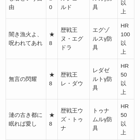
以
由
0
ルド
具
上
HR
歴戦王
エグゾ
闇き漁火よ、
★
100
ヌ・エグ
ルスγ防
呪われてあれ
8
以
ドラ
具
上
HR
レダゼ
★
歴戦王
50
無言の閃耀
ルトγ防
8
レ・ダウ
以
具
上
HR
歴戦王ウ
トゥナ
漣の古き都に
★
50
ズ・トゥ
ムルγ防
眠れば愛し
8
以
ナ
具
上