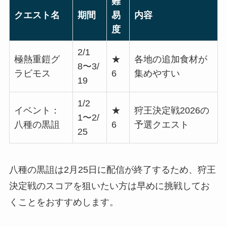
難
クエスト名
期間
易
内容
度
2/1
極熱重鎧グ
★
各地の追加食材が
8〜3/
ラビモス
6
集めやすい
19
1/2
イベント：
★
狩王決定戦2026の
1〜2/
八種の黒詛
6
予選クエスト
25
八種の黒詛は2月25日に配信が終了するため、狩王
決定戦のスコアを狙いたい方は早めに挑戦してお
くことをおすすめします。