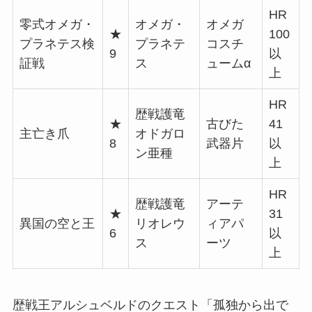
HR
零式オメガ・
オメガ・
オメガ
★
100
プラネテス検
プラネテ
コスチ
9
以
証戦
ス
ュームα
上
HR
歴戦護竜
★
古びた
41
主亡き爪
オドガロ
8
武器片
以
ン亜種
上
HR
歴戦護竜
アーテ
★
31
異国の空と王
リオレウ
ィアパ
6
以
ス
ーツ
上
歴戦王アルシュベルドのクエスト「孤独から出で