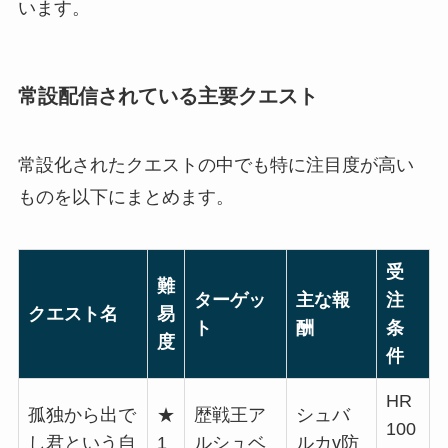
います。
常設配信されている主要クエスト
常設化されたクエストの中でも特に注目度が高い
ものを以下にまとめます。
受
難
ターゲッ
主な報
注
クエスト名
易
ト
酬
条
度
件
HR
孤独から出で
★
歴戦王ア
シュバ
100
し君という自
1
ルシュベ
ルカγ防