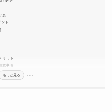
）の対応内容
組み
イント
析
メリット
注意事項
もっと見る