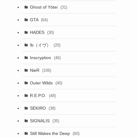
Ghost of Yōtei
(31)
GTA
(64)
HADES
(30)
Ib（イヴ）
(20)
Inscryption
(46)
NieR
(106)
Outer Wilds
(40)
R.E.P.O.
(48)
SEKIRO
(38)
SIGNALIS
(35)
Still Wakes the Deep
(60)