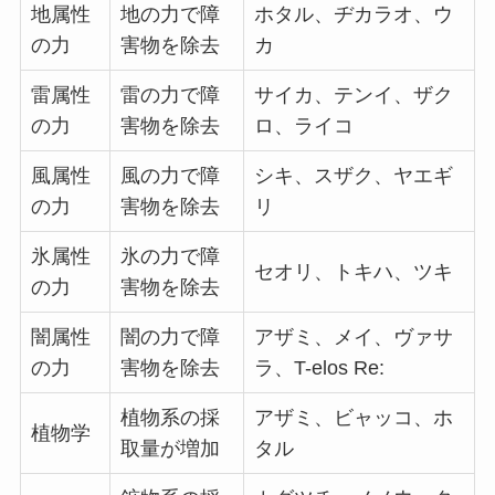
地属性
地の力で障
ホタル、ヂカラオ、ウ
の力
害物を除去
カ
雷属性
雷の力で障
サイカ、テンイ、ザク
の力
害物を除去
ロ、ライコ
風属性
風の力で障
シキ、スザク、ヤエギ
の力
害物を除去
リ
氷属性
氷の力で障
セオリ、トキハ、ツキ
の力
害物を除去
闇属性
闇の力で障
アザミ、メイ、ヴァサ
の力
害物を除去
ラ、T-elos Re:
植物系の採
アザミ、ビャッコ、ホ
植物学
取量が増加
タル