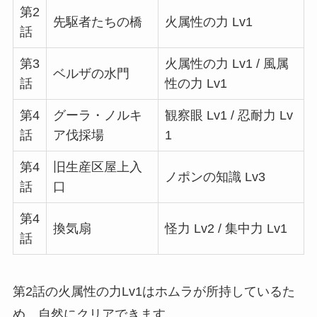
第2
先駆者たちの橋
火属性の力 Lv1
話
第3
火属性の力 Lv1 / 風属
ベルザの水門
話
性の力 Lv1
第4
グーラ・ノルキ
観察眼 Lv1 / 忍耐力 Lv
話
ア伐採場
1
第4
旧生産区屋上入
ノポンの知識 Lv3
話
口
第4
換気扇
怪力 Lv2 / 集中力 Lv1
話
第2話の火属性の力Lv1はホムラが所持しているた
め、自然にクリアできます。