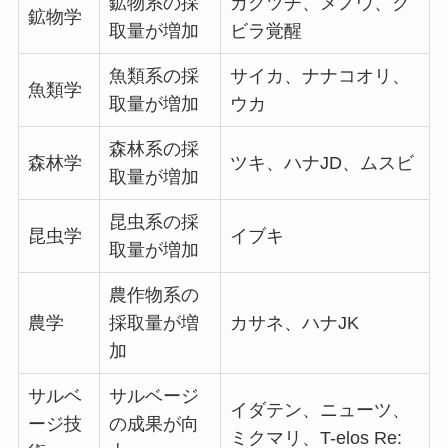
鉱物系の採
カグツチ、メノウ、ク
鉱物学
取量が増加
ビラ覚醒
魚類系の採
サイカ、ナナコオリ、
魚類学
取量が増加
ウカ
森林系の採
森林学
ツキ、ハナJD、ムスビ
取量が増加
昆虫系の採
昆虫学
イブキ
取量が増加
農作物系の
農学
採取量が増
カサネ、ハナJK
加
サルベ
サルベージ
イダテン、ニューツ、
ージ技
の成果が向
ミクマリ、T-elos Re: