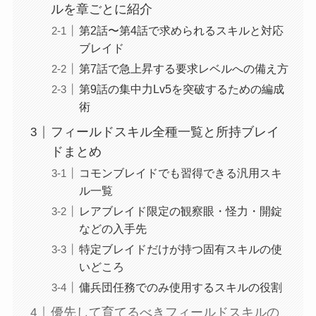
ルを章ごとに紹介
第2話〜第4話で求められるスキルと対応
ブレイド
第7話で急上昇する要求レベルへの備え方
第9話の集中力Lv5を突破するための編成
術
フィールドスキル全種一覧と所持ブレイ
ドまとめ
コモンブレイドでも習得できる汎用スキ
ル一覧
レアブレイド限定の観察眼・怪力・開錠
などの入手先
特定ブレイドだけが持つ固有スキルの使
いどころ
傭兵団任務でのみ使用するスキルの役割
優先して育てるべきフィールドスキルの