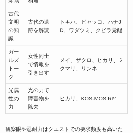
知識
精通
古代
文明
古代の遺
トキハ、ビャッコ、ハナJ
の知
跡を解読
D、ワダツミ、クビラ覚醒
識
ガー
女性同士
ルズ
メイ、ザクロ、ヒカリ、ミ
で情報を
トー
クマリ、リンネ
引き出す
ク
光属
光の力で
性の
障害物を
ヒカリ、KOS-MOS Re:
力
除去
観察眼や忍耐力はクエストでの要求頻度も高いた