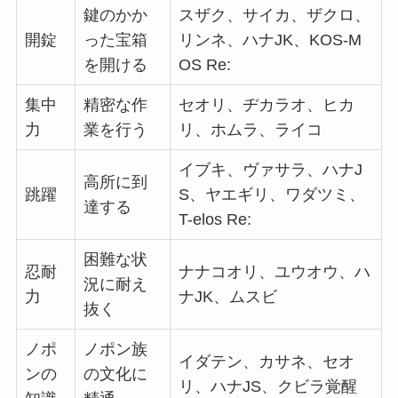
鍵のかか
スザク、サイカ、ザクロ、
開錠
った宝箱
リンネ、ハナJK、KOS-M
を開ける
OS Re:
集中
精密な作
セオリ、ヂカラオ、ヒカ
力
業を行う
リ、ホムラ、ライコ
イブキ、ヴァサラ、ハナJ
高所に到
跳躍
S、ヤエギリ、ワダツミ、
達する
T-elos Re:
困難な状
忍耐
ナナコオリ、ユウオウ、ハ
況に耐え
力
ナJK、ムスビ
抜く
ノポ
ノポン族
イダテン、カサネ、セオ
ンの
の文化に
リ、ハナJS、クビラ覚醒