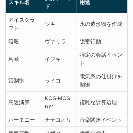
スキル名
用途
ド
アイスクラ
ツキ
氷の造形物を作成
フト
暗殺
ヴァサラ
隠密行動
特定の会話イベン
鳥頭
イブキ
ト
電気系の仕掛けを
雷制御
ライコ
制御
KOS-MOS
高速演算
複雑な計算処理
Re:
ハーモニー
ナナコオリ
音楽関連イベント