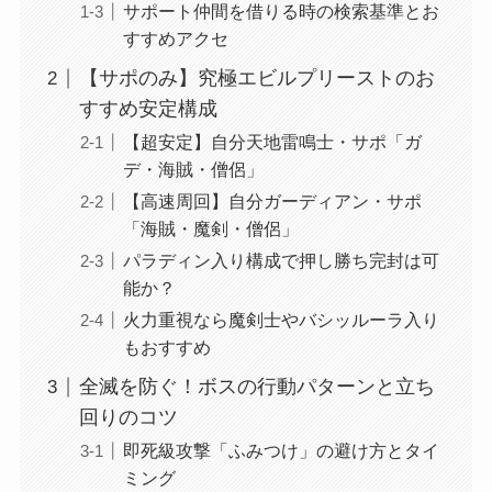
サポート仲間を借りる時の検索基準とお
すすめアクセ
【サポのみ】究極エビルプリーストのお
すすめ安定構成
【超安定】自分天地雷鳴士・サポ「ガ
デ・海賊・僧侶」
【高速周回】自分ガーディアン・サポ
「海賊・魔剣・僧侶」
パラディン入り構成で押し勝ち完封は可
能か？
火力重視なら魔剣士やバシッルーラ入り
もおすすめ
全滅を防ぐ！ボスの行動パターンと立ち
回りのコツ
即死級攻撃「ふみつけ」の避け方とタイ
ミング