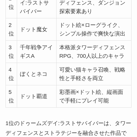
イ:ラストサ
ディフェンス、ダンジョン
位
バイバー
探索要素あり
2
ドット絵×ローグライク、
ドット魔女
位
シンプル操作で爽快な演出
3
千年戦争アイ
本格派タワーディフェンス
位
ギスA
RPG、700人以上のキャラ
4
可愛い猫キャラ召喚、戦略
ぼくとネコ
位
性と手軽さを両立
5
彩墨画×ドット絵、縦画面
ドット覇道
位
で手軽にプレイ可能
1位のドゥームズデイ:ラストサバイバーは、タワー
ディフェンスとストラテジーを融合させた作品で