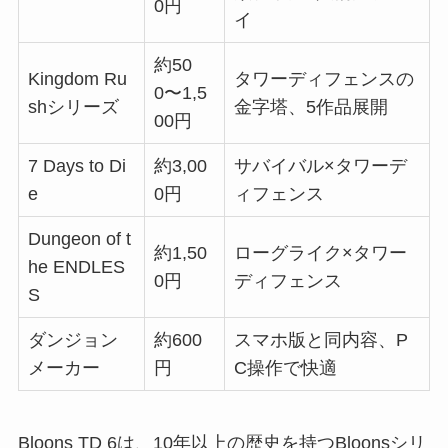
0円
イ
約50
Kingdom Ru
タワーディフェンスの
0〜1,5
shシリーズ
金字塔、5作品展開
00円
7 Days to Di
約3,00
サバイバル×タワーデ
e
0円
ィフェンス
Dungeon of t
約1,50
ローグライク×タワー
he ENDLES
0円
ディフェンス
S
ダンジョン
約600
スマホ版と同内容、P
メーカー
円
C操作で快適
Bloons TD 6は、10年以上の歴史を持つBloonsシリ