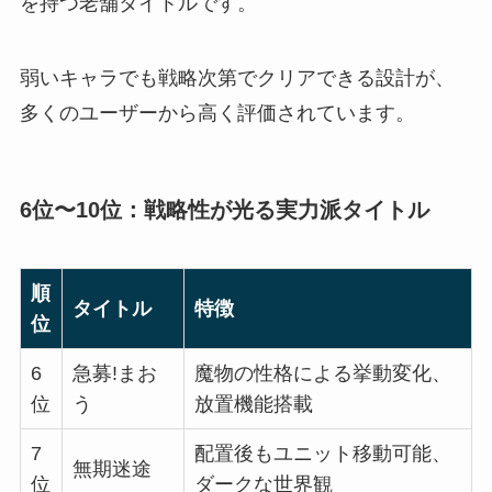
を持つ老舗タイトルです。
弱いキャラでも戦略次第でクリアできる設計が、
多くのユーザーから高く評価されています。
6位〜10位：戦略性が光る実力派タイトル
順
タイトル
特徴
位
6
急募!まお
魔物の性格による挙動変化、
位
う
放置機能搭載
7
配置後もユニット移動可能、
無期迷途
位
ダークな世界観