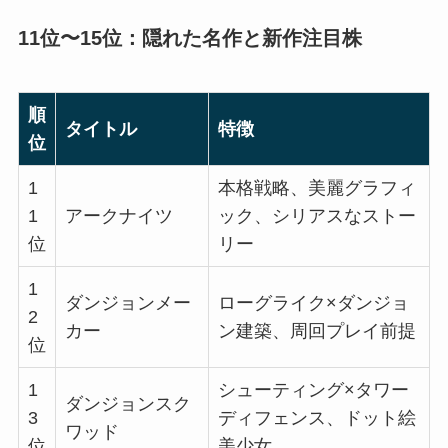
11位〜15位：隠れた名作と新作注目株
順
タイトル
特徴
位
1
本格戦略、美麗グラフィ
1
アークナイツ
ック、シリアスなストー
位
リー
1
ダンジョンメー
ローグライク×ダンジョ
2
カー
ン建築、周回プレイ前提
位
1
シューティング×タワー
ダンジョンスク
3
ディフェンス、ドット絵
ワッド
位
美少女