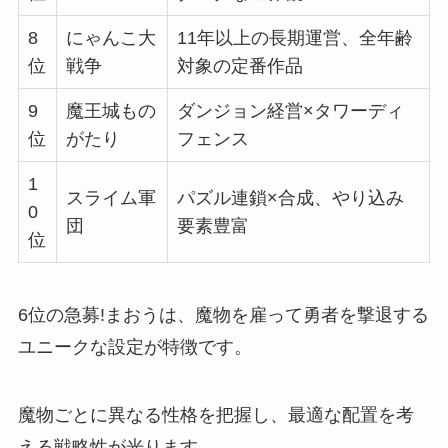
8
にゃんこ大
11年以上の長期運営、全年齢
位
戦争
対象の定番作品
9
魔王城もの
ダンジョン経営×タワーディ
位
がたり
フェンス
1
スライム軍
パズル連鎖×合成、やり込み
0
団
要素豊富
位
6位の急募!まおうは、魔物を雇って勇者を撃退する
ユニークな設定が特徴です。
魔物ごとに異なる性格を把握し、最適な配置を考
える戦略性が光ります。