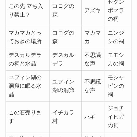
セクン
この先 立ち入
コログの
アズキ
ボマラ
り禁止？
森
の祠
マカマカとっ
コログの
マカマ
ニンジ
ておきの場所
森
カ
シの祠
デスカルデラ
デスカル
不思議
モモシ
の祠と水晶
デラ
な声
カの祠
ユフィン湖の
モシャ
ユフィン
不思議
洞窟に眠る水
ピンの
湖の洞窟
な声
晶
祠
ジョチ
この石売りま
イチカラ
ハギ
イヒガ
す
村
の祠