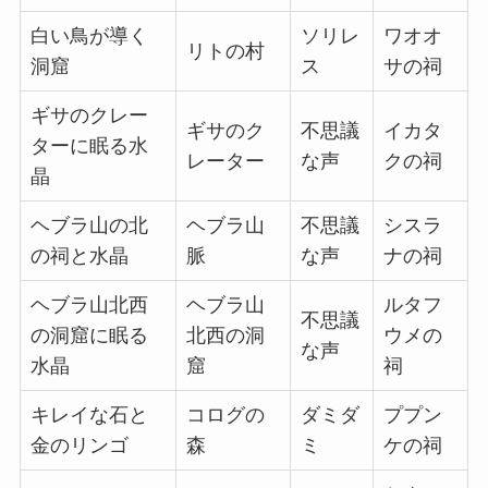
白い鳥が導く
ソリレ
ワオオ
リトの村
洞窟
ス
サの祠
ギサのクレー
ギサのク
不思議
イカタ
ターに眠る水
レーター
な声
クの祠
晶
ヘブラ山の北
ヘブラ山
不思議
シスラ
の祠と水晶
脈
な声
ナの祠
ヘブラ山北西
ヘブラ山
ルタフ
不思議
の洞窟に眠る
北西の洞
ウメの
な声
水晶
窟
祠
キレイな石と
コログの
ダミダ
ププン
金のリンゴ
森
ミ
ケの祠