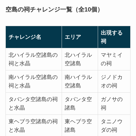
空島の祠チャレンジ一覧（全10個）
出現する
チャレンジ名
エリア
祠
北ハイラル空諸島の
北ハイラル
マヤミイ
祠と水晶
空諸島
の祠
南ハイラル空諸島の
南ハイラル
ジノドカ
祠と水晶
空諸島
オの祠
タバンタ空諸島の祠
タバンタ空
ガノサの
と水晶
諸島
祠
東ヘブラ空諸島の祠
東ヘブラ空
タニノウ
と水晶
諸島
ダの祠