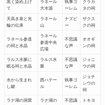
黒く染め上げ
ラネール
執事ゴ
クラカ
て
大水源
ーレム
タの祠
天高き泉と光
ラネール
ナズビ
ザクス
輪の伝承
山
ー
クの祠
ラネール
ラネール参道
不思議
オオギ
参道中央
の祠と水晶
な声
ンの祠
広場
ラルス水脈に
ラルス水
不思議
ジョニ
眠る祠と水晶
脈
な声
ウの祠
ジョチ
水から生まれ
西ハテー
執事ゴ
シウの
し鍵
ル
ーレム
祠
ラナ湖の洞窟
ラナ湖の
不思議
トキヨ