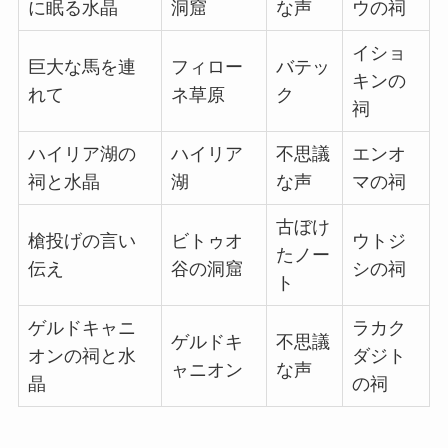
に眠る水晶
洞窟
な声
ウの祠
イショ
巨大な馬を連
フィロー
バテッ
キンの
れて
ネ草原
ク
祠
ハイリア湖の
ハイリア
不思議
エンオ
祠と水晶
湖
な声
マの祠
古ぼけ
槍投げの言い
ビトゥオ
ウトジ
たノー
伝え
谷の洞窟
シの祠
ト
ゲルドキャニ
ラカク
ゲルドキ
不思議
オンの祠と水
ダジト
ャニオン
な声
晶
の祠