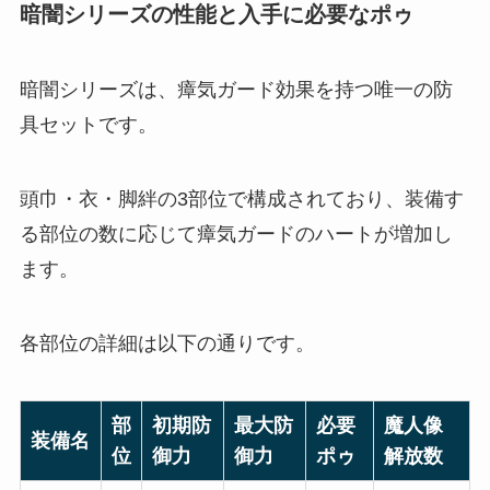
暗闇シリーズの性能と入手に必要なポゥ
暗闇シリーズは、瘴気ガード効果を持つ唯一の防
具セットです。
頭巾・衣・脚絆の3部位で構成されており、装備す
る部位の数に応じて瘴気ガードのハートが増加し
ます。
各部位の詳細は以下の通りです。
部
初期防
最大防
必要
魔人像
装備名
位
御力
御力
ポゥ
解放数