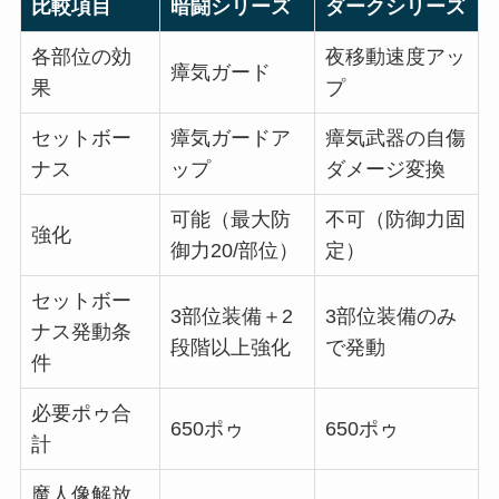
比較項目
暗闘シリーズ
ダークシリーズ
各部位の効
夜移動速度アッ
瘴気ガード
果
プ
セットボー
瘴気ガードア
瘴気武器の自傷
ナス
ップ
ダメージ変換
可能（最大防
不可（防御力固
強化
御力20/部位）
定）
セットボー
3部位装備＋2
3部位装備のみ
ナス発動条
段階以上強化
で発動
件
必要ポゥ合
650ポゥ
650ポゥ
計
魔人像解放