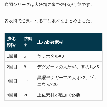
暗闇シリーズは大妖精の泉で強化が可能です。
各段階で必要になる主な素材をまとめました。
強化
防御
主な必要素材
段階
力
1回目
5
ヤミホタル×3
2回目
8
デグガーマの大牙×3、闇の塊×5
黒曜デグガーマの大牙×3、ゾナ
3回目
12
ニウム×20
4回目
20
上位素材が追加で必要