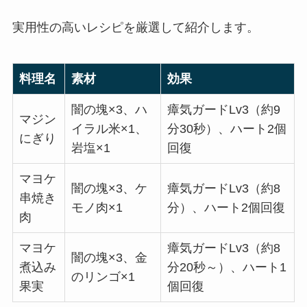
実用性の高いレシピを厳選して紹介します。
料理名
素材
効果
闇の塊×3、ハ
瘴気ガードLv3（約9
マジン
イラル米×1、
分30秒）、ハート2個
にぎり
岩塩×1
回復
マヨケ
闇の塊×3、ケ
瘴気ガードLv3（約8
串焼き
モノ肉×1
分）、ハート2個回復
肉
マヨケ
瘴気ガードLv3（約8
闇の塊×3、金
煮込み
分20秒～）、ハート1
のリンゴ×1
果実
個回復