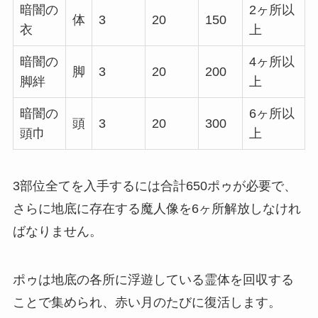
暗闇の
2ヶ所以
体
3
20
150
衣
上
暗闇の
4ヶ所以
脚
3
20
200
脚絆
上
暗闇の
6ヶ所以
頭
3
20
300
頭巾
上
3部位全てを入手するには合計650ポゥが必要で、
さらに地底に存在する魔人像を6ヶ所解放しなけれ
ばなりません。
ポゥは地底の各所に浮遊している霊体を回収する
ことで集められ、赤い月のたびに復活します。