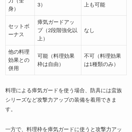
力（全
3）
上も可能
身）
瘴気ガードアッ
セットボ
プ（2段階強化以
なし
ーナス
上）
他の料理
可能（料理効果
不可（料理効果
効果との
枠は自由）
は1種類のみ）
併用
料理による瘴気ガードを使う場合、防具には蛮族
シリーズなど攻撃力アップの装備を着用できま
す。
一方で、料理枠を瘴気ガードに使うと攻撃力アッ