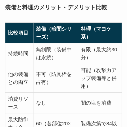
装備と料理のメリット・デメリット比較
装備（暗闇シリ
料理（マヨケ
比較項目
ーズ）
系）
無制限（装備中
有限（最大約30
持続時間
は永続）
分）
可能（攻撃力ア
他の装備
不可（防具枠を
ップ装備等と併
との両立
占有）
用）
消費リソ
なし
闇の塊を消費
ース
最大防御
60（各部位20×
装備次第で84以