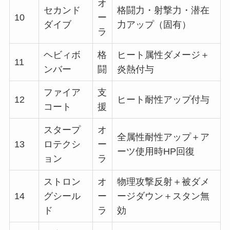
オ
セカンド
格闘力・射撃力・潜在
10
ー
ダイブ
力アップ（固有）
ラ
ヘビィボ
格
ヒート属性ダメージ＋
11
ンバー
闘
炎熱付与
ファイア
支
12
ヒート耐性アップ付与
コート
援
スタープ
オ
全属性耐性アップ＋ア
13
ロテクシ
ー
ーツ使用時HP回復
ョン
ラ
ストロン
オ
物理攻撃反射＋被ダメ
14
グシール
ー
ージダウン＋スタン無
ド
ラ
効