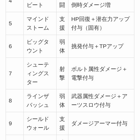
4
ビート
闘
倒時ダメージ増
マインド
支
HP回復＋潜在力アップ
5
ストーム
援
付与（固有）
ビッグタ
弱
6
挑発付与＋TPアップ
ウント
体
シューテ
射
ボルト属性ダメージ＋
7
ィングス
撃
電撃付与
ター
ラインザ
弱
武器属性ダメージ＋ア
8
バッシュ
体
ーツスロウ付与
シールド
支
9
ダメージアーマー付与
ウォール
援