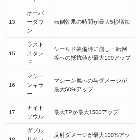
オーバ
13
ーダウ
転倒効果の時間が最大5秒増加
ン
ラスト
シールド装備時に崩し・転倒
15
スタン
等への抵抗値が最大100アップ
ド
マシー
マシーン属への与ダメージが
16
ンキラ
最大50%アップ
ー
ナイト
17
最大TPが最大1500アップ
ソウル
ダブル
反射ダメージが最大100%アッ
18
リベン