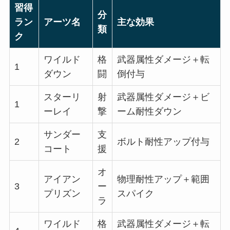
習得
分
ラン
アーツ名
主な効果
類
ク
ワイルド
格
武器属性ダメージ＋転
1
ダウン
闘
倒付与
スターリ
射
武器属性ダメージ＋ビ
1
ーレイ
撃
ーム耐性ダウン
サンダー
支
2
ボルト耐性アップ付与
コート
援
オ
アイアン
物理耐性アップ＋範囲
3
ー
プリズン
スパイク
ラ
ワイルド
格
武器属性ダメージ＋転