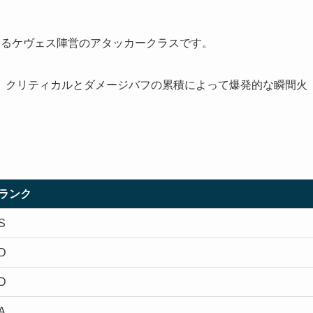
するケヴェス陣営のアタッカークラスです。
、クリティカルとダメージバフの累積によって爆発的な瞬間火
ランク
S
D
D
A