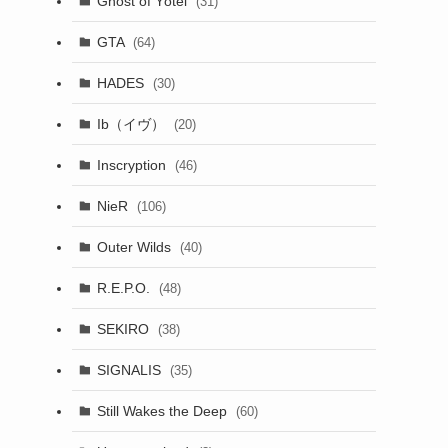
Ghost of Yōtei
(31)
GTA
(64)
HADES
(30)
Ib（イヴ）
(20)
Inscryption
(46)
NieR
(106)
Outer Wilds
(40)
R.E.P.O.
(48)
SEKIRO
(38)
SIGNALIS
(35)
Still Wakes the Deep
(60)