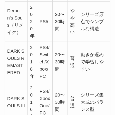
2
Demo
や
0
20〜
シリーズ原
n’s Soul
や
2
PS5
30時
点でシンプ
s（リメ
高
0
間
ルな構造
イク）
い
年
2
PS4/
DARK S
0
Swit
20〜
動きが遅め
OULS R
普
1
ch/X
30時
で学習しや
EMAST
通
8
box/
間
すい
ERED
年
PC
2
PS4/
0
20〜
シリーズ集
DARK S
Xbox
普
1
30時
大成のバラ
OULS III
One/
通
6
間
ンス型
PC