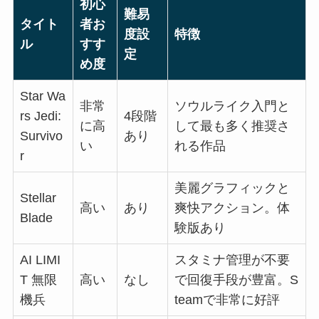
初心
難易
タイト
者お
度設
特徴
ル
すす
定
め度
Star Wa
非常
ソウルライク入門と
rs Jedi:
4段階
に高
して最も多く推奨さ
Survivo
あり
い
れる作品
r
美麗グラフィックと
Stellar
高い
あり
爽快アクション。体
Blade
験版あり
AI LIMI
スタミナ管理が不要
T 無限
高い
なし
で回復手段が豊富。S
機兵
teamで非常に好評