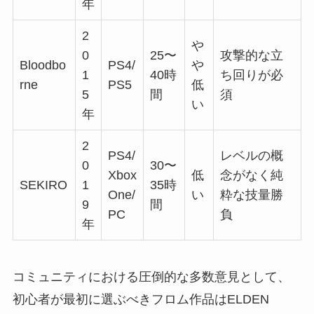
年
2
や
0
25〜
攻撃的な立
Bloodbo
PS4/
や
1
40時
ち回りが必
rne
PS5
低
5
間
須
い
年
2
PS4/
レベルの概
0
30〜
Xbox
低
念がなく純
SEKIRO
1
35時
One/
い
粋な技量勝
9
間
PC
負
年
コミュニティにおける圧倒的な多数意見として、
初心者が最初に選ぶべきフロム作品はELDEN