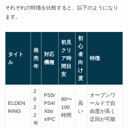
それぞれの特徴を比較すると、以下のようになり
ます。
初
初見
心
発
クリ
タイト
対応
者
売
ア時
特徴
ル
機種
向
年
間目
け
安
度
2
PS5/
オープンワ
0
80〜
ELDEN
PS4/
高
ールドで自
2
100
RING
Xbo
い
由度が高く
2
時間
x/PC
迂回が可能
年