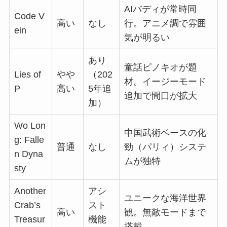
AIバディが常時同
Code V
高い
なし
行。アニメ調で雰囲
ein
気が明るい
あり
童話ピノキオが題
Lies of
やや
（202
材。イージーモード
P
高い
5年追
追加で間口が拡大
加）
Wo Lon
中国武術ベースの化
g: Falle
普通
なし
勁（パリィ）システ
n Dyna
ムが独特
sty
Another
アシ
ユニークな海洋世界
Crab’s
スト
高い
観。無敵モードまで
Treasur
機能
搭載