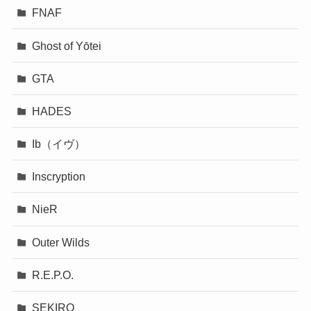
FNAF
Ghost of Yōtei
GTA
HADES
Ib（イヴ）
Inscryption
NieR
Outer Wilds
R.E.P.O.
SEKIRO