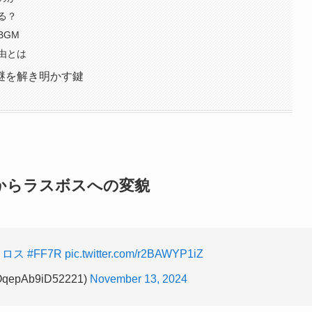
る？
BGM
由とは
謎を解き明かす鍵
からラスボスへの変貌
ィロス
#FF7R
pic.twitter.com/r2BAWYP1iZ
epAb9iD52221)
November 13, 2024