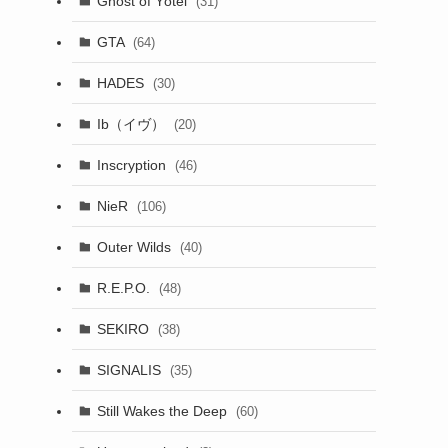
Ghost of Yōtei
(31)
GTA
(64)
HADES
(30)
Ib（イヴ）
(20)
Inscryption
(46)
NieR
(106)
Outer Wilds
(40)
R.E.P.O.
(48)
SEKIRO
(38)
SIGNALIS
(35)
Still Wakes the Deep
(60)