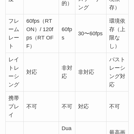
的）
ング
存）
フレ
60fps（RT
環境依
ーム
ON）/ 120f
60fp
存（上
30〜60fps
レー
ps（RT OF
s
限な
ト
F）
し）
レイ
パスト
トレ
非対
レーシ
対応
非対応
ーシ
応
ング対
ング
応
携帯
プレ
不可
不可
対応
不可
イ
Dua
最高画