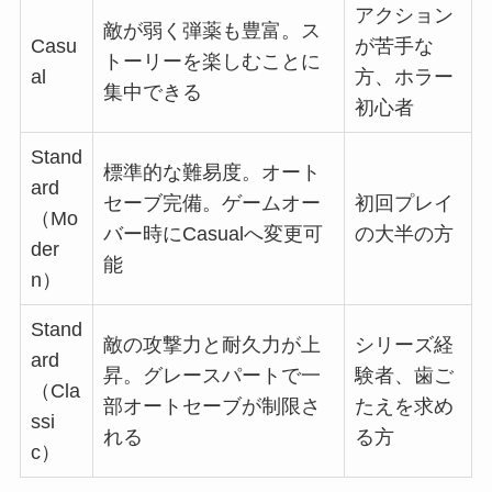
アクション
敵が弱く弾薬も豊富。ス
Casu
が苦手な
トーリーを楽しむことに
al
方、ホラー
集中できる
初心者
Stand
標準的な難易度。オート
ard
セーブ完備。ゲームオー
初回プレイ
（Mo
バー時にCasualへ変更可
の大半の方
der
能
n）
Stand
敵の攻撃力と耐久力が上
シリーズ経
ard
昇。グレースパートで一
験者、歯ご
（Cla
部オートセーブが制限さ
たえを求め
ssi
れる
る方
c）