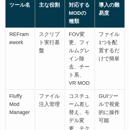
ツール名
主な役割
対応する
導入の難
MODの
易度
種類
REFram
スクリプ
FOV変
ファイル
ework
ト実行基
更、フィ
1つを配
盤
ルムグレ
置するだ
イン除
けで簡単
去、チー
ト系、
VR MOD
Fluffy
ファイル
コスチュ
GUIツー
Mod
注入管理
ーム差し
ルで視覚
Manager
替え、モ
的に操作
デル変
可能
更、テク