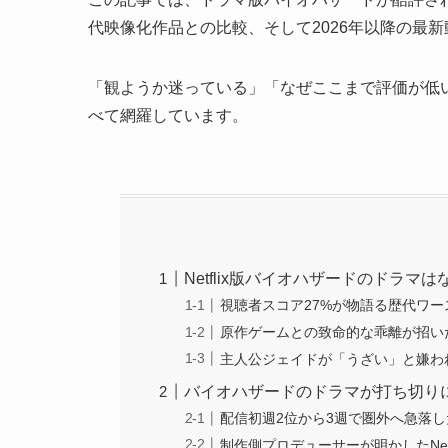
代映像化作品との比較、そして2026年以降の最
「観ようか迷っている」「なぜここまで評価が低
べて網羅しています。
Netflix版バイオハザードのドラ
視聴者スコア27%が物語る歴代ワ
原作ゲームとの致命的な乖離が招い
主人公ジェイドが「うざい」と嫌わ
バイオハザードのドラマが打ち切り
配信初週2位から3週で圏外へ急落
制作側プロデューサーが明かしたNetf