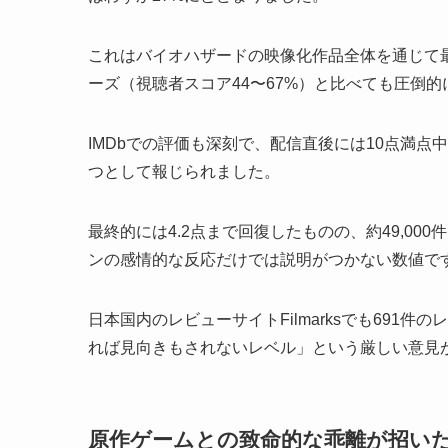
これはバイオハザードの映像化作品全体を通じて
ーズ（視聴者スコア44〜67%）と比べても圧倒
IMDbでの評価も深刻で、配信直後には10点満点中3
つとして報じられました。
最終的には4.2点まで回復したものの、約49,0
ンの感情的な反応だけでは説明がつかない数値で
日本国内のレビューサイトFilmarksでも69
れば見向きもされないレベル」という厳しい意見
原作ゲームとの致命的な乖離が招い