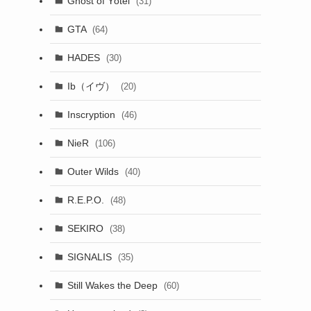
Ghost of Yōtei
(31)
GTA
(64)
HADES
(30)
Ib（イヴ）
(20)
Inscryption
(46)
NieR
(106)
Outer Wilds
(40)
R.E.P.O.
(48)
SEKIRO
(38)
SIGNALIS
(35)
Still Wakes the Deep
(60)