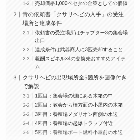
売却価格1,000ペセタの金策としての価値
青の依頼書「クサリヘビの入手」の受注
場所と達成条件
依頼書の受注場所はチャプター3の集会場
出口
達成条件は武器商人に3匹売却すること
報酬スピネル×4の交換先おすすめアイテ
ム
クサリヘビの出現場所全5箇所を画像付き
で解説
1匹目：集会場の棚にある木箱の中
2匹目：教会から橋方面の小屋内の木箱
3匹目：養殖場メダリオン西側の水辺
4匹目：養殖場の起爆トラップ付近
5匹目：養殖場ボート燃料小屋前の水辺