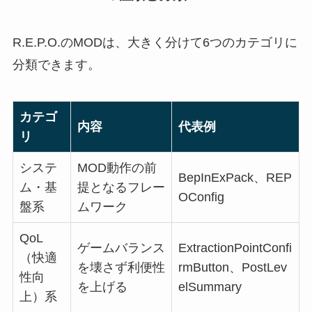
R.E.P.O.のMODは、大きく分けて6つのカテゴリに
分類できます。
カテゴ
内容
代表例
リ
システ
MOD動作の前
BepInExPack、REP
ム・基
提となるフレー
OConfig
盤系
ムワーク
QoL
ゲームバランス
ExtractionPointConfi
（快適
を壊さず利便性
rmButton、PostLev
性向
を上げる
elSummary
上）系