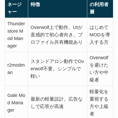
ネージ
特徴
の利用者
ャー
層
Thunder
Overwolf上で動作。UIが
はじめて
store M
直感的で初心者向き。プ
MODを導
od Man
ロファイル共有機能あり
入する方
ager
Overwolf
スタンドアロン動作でOv
r2modm
を避けた
erwolf不要。シンプルで
an
い方や中
軽い
級者
軽量化を
Gale Mo
最新の軽量設計。広告な
重視する
d Mana
しで応答が高速
方や上級
ger
者