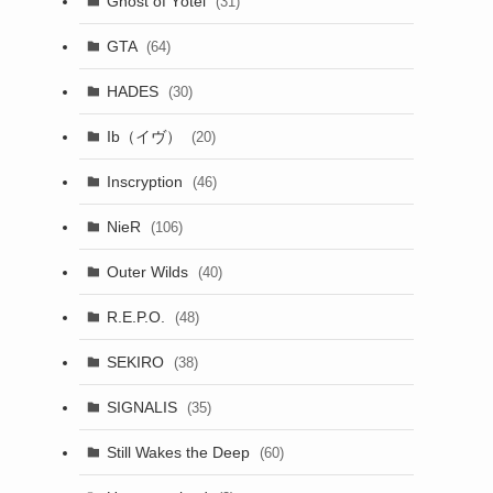
Ghost of Yōtei
(31)
し
GTA
(64)
HADES
(30)
Ib（イヴ）
(20)
Inscryption
(46)
NieR
(106)
Outer Wilds
(40)
R.E.P.O.
(48)
SEKIRO
(38)
SIGNALIS
(35)
Still Wakes the Deep
(60)