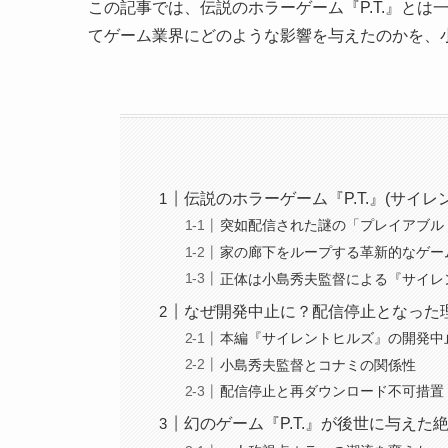
この記事では、伝説のホラーゲーム『P.T.』と
てゲーム業界にどのような影響を与えたのかを、
伝説のホラーゲーム『P.T.』(サイレ
突如配信された謎の「プレイアブル
家の廊下をループする革新的なゲー
正体は小島秀夫監督による『サイレ
なぜ開発中止に？配信停止となった
本編『サイレントヒルズ』の開発中
小島秀夫監督とコナミの関係性
配信停止と再ダウンロード不可措置
幻のゲーム『P.T.』が後世に与えた