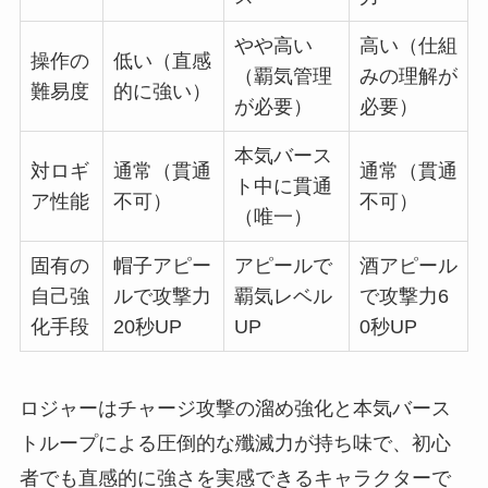
やや高い
高い（仕組
操作の
低い（直感
（覇気管理
みの理解が
難易度
的に強い）
が必要）
必要）
本気バース
対ロギ
通常（貫通
通常（貫通
ト中に貫通
ア性能
不可）
不可）
（唯一）
固有の
帽子アピー
アピールで
酒アピール
自己強
ルで攻撃力
覇気レベル
で攻撃力6
化手段
20秒UP
UP
0秒UP
ロジャーはチャージ攻撃の溜め強化と本気バース
トループによる圧倒的な殲滅力が持ち味で、初心
者でも直感的に強さを実感できるキャラクターで