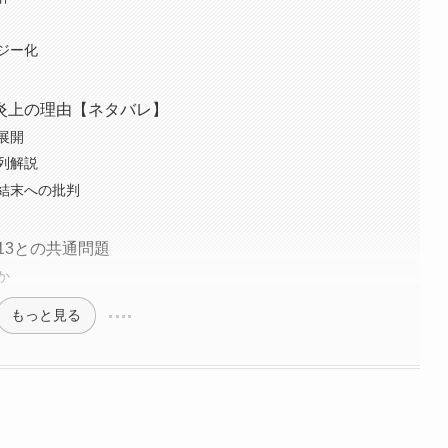
ジー化
炎上の理由【ネタバレ】
展開
列解説
結末への批判
13との共通問題
か
もっと見る