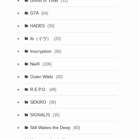
Ghost of Yōtei
(31)
GTA
(64)
HADES
(30)
Ib（イヴ）
(20)
Inscryption
(46)
NieR
(106)
Outer Wilds
(40)
R.E.P.O.
(48)
SEKIRO
(38)
SIGNALIS
(35)
Still Wakes the Deep
(60)