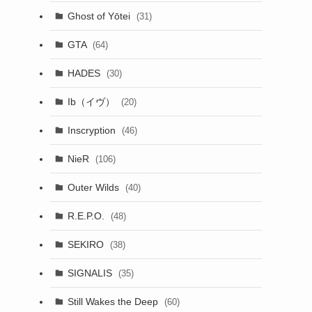
Ghost of Yōtei
(31)
GTA
(64)
HADES
(30)
Ib（イヴ）
(20)
Inscryption
(46)
NieR
(106)
Outer Wilds
(40)
R.E.P.O.
(48)
SEKIRO
(38)
SIGNALIS
(35)
Still Wakes the Deep
(60)