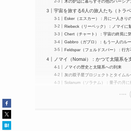
木の炉辺に暮らすその他のハーシア
宇宙を旅する6人の旅人たち（トラ
Esker（エスカー）：月に一人きり
Riebeck（リーベック）：ノマイ
Chert（チャート）：宇宙の終焉
Gabbro（ガブロ）：もう一人のル
Feldspar（フェルドスパー）：
ノマイ（Nomai）：かつて太陽系
ノマイの歴史と太陽系への到来
灰の双子星プロジェクトとタイムル
Solanum（ソラナム）：量子の月