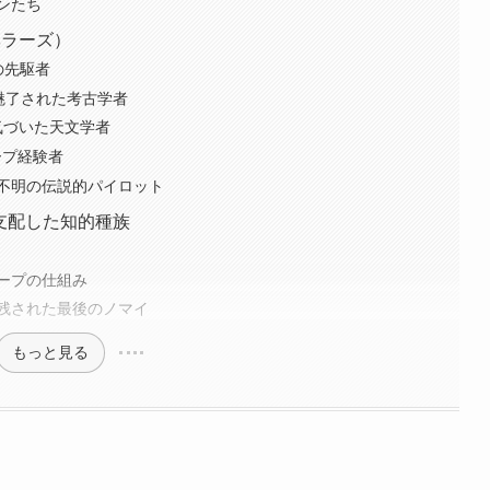
ンたち
ベラーズ）
の先駆者
に魅了された考古学者
に気づいた天文学者
ープ経験者
行方不明の伝説的パイロット
を支配した知的種族
ープの仕組み
に残された最後のノマイ
もっと見る