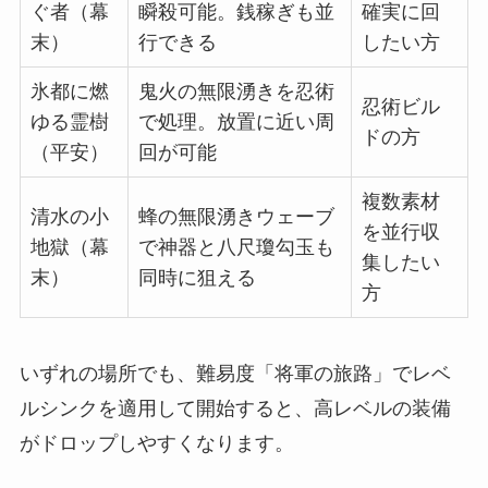
ぐ者（幕
瞬殺可能。銭稼ぎも並
確実に回
末）
行できる
したい方
氷都に燃
鬼火の無限湧きを忍術
忍術ビル
ゆる霊樹
で処理。放置に近い周
ドの方
（平安）
回が可能
複数素材
清水の小
蜂の無限湧きウェーブ
を並行収
地獄（幕
で神器と八尺瓊勾玉も
集したい
末）
同時に狙える
方
いずれの場所でも、難易度「将軍の旅路」でレベ
ルシンクを適用して開始すると、高レベルの装備
がドロップしやすくなります。