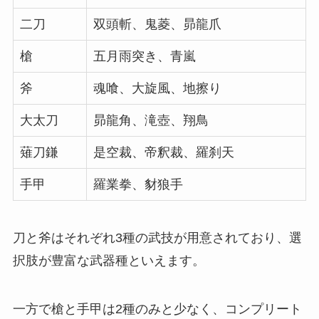
二刀
双頭斬、鬼菱、昴龍爪
槍
五月雨突き、青嵐
斧
魂喰、大旋風、地擦り
大太刀
昴龍角、滝壺、翔鳥
薙刀鎌
是空裁、帝釈裁、羅刹天
手甲
羅業拳、豺狼手
刀と斧はそれぞれ3種の武技が用意されており、選
択肢が豊富な武器種といえます。
一方で槍と手甲は2種のみと少なく、コンプリート