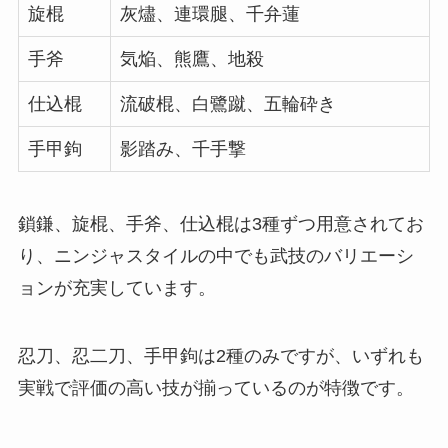
旋棍
灰燼、連環腿、千弁蓮
手斧
気焔、熊鷹、地殺
仕込棍
流破棍、白鷺蹴、五輪砕き
手甲鉤
影踏み、千手撃
鎖鎌、旋棍、手斧、仕込棍は3種ずつ用意されてお
り、ニンジャスタイルの中でも武技のバリエーシ
ョンが充実しています。
忍刀、忍二刀、手甲鉤は2種のみですが、いずれも
実戦で評価の高い技が揃っているのが特徴です。