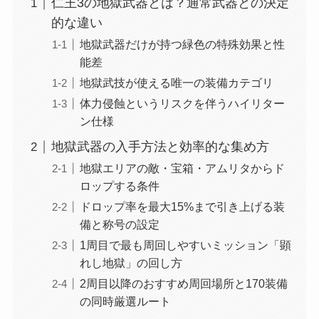
仁王3の地獄武器とは？通常武器との決定
的な違い
地獄武器だけが持つ緑色の特殊効果と性
能差
地獄武技が使える唯一の装備カテゴリ
体力侵蝕というリスクを伴うハイリター
ン仕様
地獄武器の入手方法と効率的な集め方
地獄エリアの敵・宝箱・アムリタからド
ロップする条件
ドロップ率を最大15%まで引き上げる装
備と称号の設定
1周目で最も周回しやすいミッション「顕
れし地獄」の回し方
2周目以降のおすすめ周回場所と170装備
の同時厳選ルート