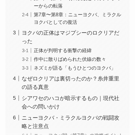
ーからの転落
第7章〜第8章：ニューヨクバ、ミラクル
ヨクバとしての復活
ヨクバの正体はマジプシーのロクリアだ
った
正体が判明する衝撃の経緯
作中に散りばめられた伏線の数々
ネズミが語る「もうひとつのヨクバ」
なぜロクリアは裏切ったのか？糸井重里
の語る真意
シアワセのハコが暗示するもの｜現代社
会への問いかけ
ニューヨクバ・ミラクルヨクバの戦闘攻
略と注意点