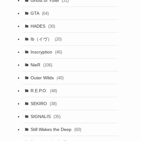
Ghost of Yōtei
(31)
GTA
(64)
HADES
(30)
Ib（イヴ）
(20)
Inscryption
(46)
NieR
(106)
Outer Wilds
(40)
R.E.P.O.
(48)
SEKIRO
(38)
SIGNALIS
(35)
Still Wakes the Deep
(60)