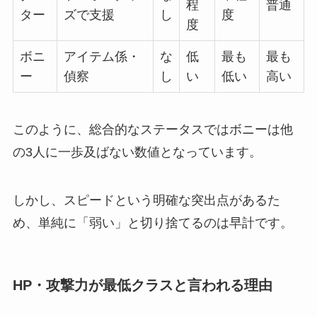
程
普通
ター
ズで支援
し
度
度
ボニ
アイテム係・
な
低
最も
最も
ー
偵察
し
い
低い
高い
このように、総合的なステータスではボニーは他
の3人に一歩及ばない数値となっています。
しかし、スピードという明確な突出点があるた
め、単純に「弱い」と切り捨てるのは早計です。
HP・攻撃力が最低クラスと言われる理由