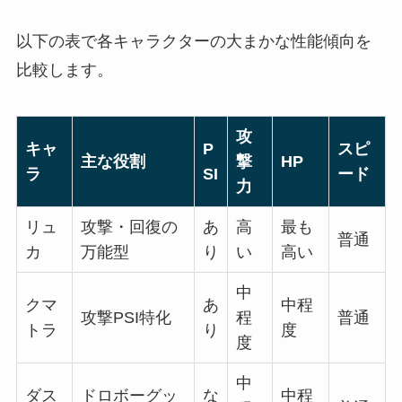
以下の表で各キャラクターの大まかな性能傾向を
比較します。
攻
キャ
P
スピ
主な役割
撃
HP
ラ
SI
ード
力
リュ
攻撃・回復の
あ
高
最も
普通
カ
万能型
り
い
高い
中
クマ
あ
中程
攻撃PSI特化
程
普通
トラ
り
度
度
中
ダス
ドロボーグッ
な
中程