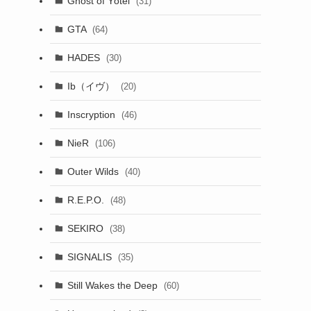
Ghost of Yōtei
(31)
GTA
(64)
HADES
(30)
Ib（イヴ）
(20)
Inscryption
(46)
NieR
(106)
Outer Wilds
(40)
R.E.P.O.
(48)
SEKIRO
(38)
SIGNALIS
(35)
Still Wakes the Deep
(60)