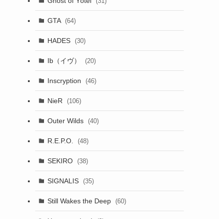
Ghost of Yōtei
(31)
GTA
(64)
HADES
(30)
Ib（イヴ）
(20)
Inscryption
(46)
NieR
(106)
Outer Wilds
(40)
R.E.P.O.
(48)
SEKIRO
(38)
SIGNALIS
(35)
Still Wakes the Deep
(60)