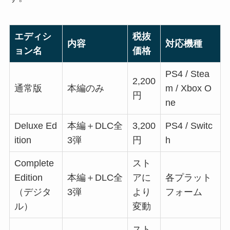
エディシ
税抜
内容
対応機種
ョン名
価格
PS4 / Stea
2,200
通常版
本編のみ
m / Xbox O
円
ne
Deluxe Ed
本編＋DLC全
3,200
PS4 / Switc
ition
3弾
円
h
Complete
スト
Edition
本編＋DLC全
アに
各プラット
（デジタ
3弾
より
フォーム
ル）
変動
スト