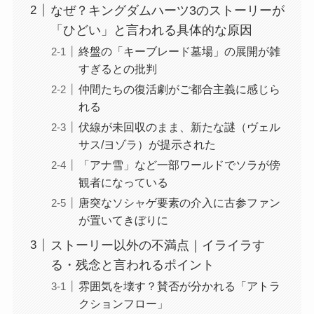
なぜ？キングダムハーツ3のストーリーが
「ひどい」と言われる具体的な原因
終盤の「キーブレード墓場」の展開が雑
すぎるとの批判
仲間たちの復活劇がご都合主義に感じら
れる
伏線が未回収のまま、新たな謎（ヴェル
サス/ヨゾラ）が提示された
「アナ雪」など一部ワールドでソラが傍
観者になっている
唐突なソシャゲ要素の介入に古参ファン
が置いてきぼりに
ストーリー以外の不満点｜イライラす
る・残念と言われるポイント
雰囲気を壊す？賛否が分かれる「アトラ
クションフロー」