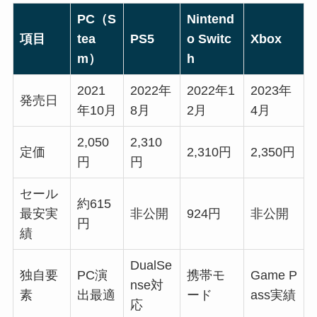
PC（S
Nintend
項目
tea
PS5
o Switc
Xbox
m）
h
2021
2022年
2022年1
2023年
発売日
年10月
8月
2月
4月
2,050
2,310
定価
2,310円
2,350円
円
円
セール
約615
最安実
非公開
924円
非公開
円
績
DualSe
独自要
PC演
携帯モ
Game P
nse対
素
出最適
ード
ass実績
応