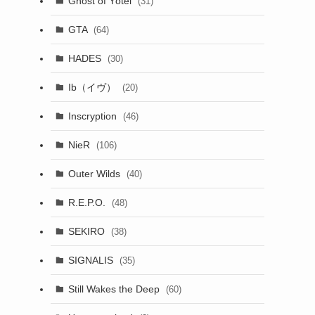
Ghost of Yōtei
(31)
GTA
(64)
HADES
(30)
Ib（イヴ）
(20)
Inscryption
(46)
NieR
(106)
Outer Wilds
(40)
R.E.P.O.
(48)
SEKIRO
(38)
SIGNALIS
(35)
Still Wakes the Deep
(60)