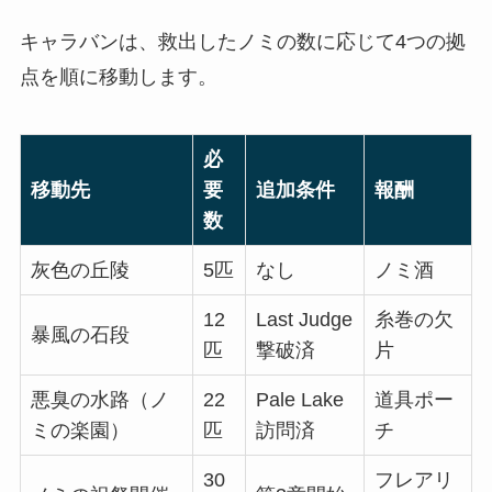
キャラバンは、救出したノミの数に応じて4つの拠
点を順に移動します。
必
移動先
要
追加条件
報酬
数
灰色の丘陵
5匹
なし
ノミ酒
12
Last Judge
糸巻の欠
暴風の石段
匹
撃破済
片
悪臭の水路（ノ
22
Pale Lake
道具ポー
ミの楽園）
匹
訪問済
チ
30
フレアリ