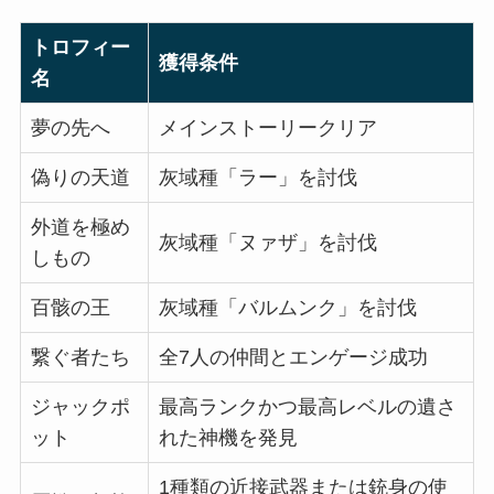
トロフィー
獲得条件
名
夢の先へ
メインストーリークリア
偽りの天道
灰域種「ラー」を討伐
外道を極め
灰域種「ヌァザ」を討伐
しもの
百骸の王
灰域種「バルムンク」を討伐
繋ぐ者たち
全7人の仲間とエンゲージ成功
ジャックポ
最高ランクかつ最高レベルの遺さ
ット
れた神機を発見
1種類の近接武器または銃身の使