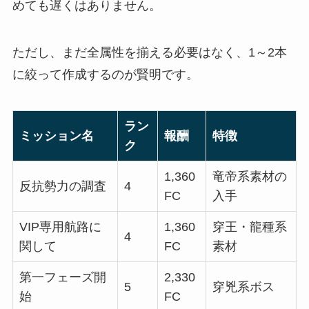
めても遅くはありません。
ただし、まだ全属性を揃える必要はなく、1～2本
に絞って作成するのが賢明です。
ラン
ミッション名
報酬
特徴
ク
1,360
竜帝系素材の
反抗勢力の調査
4
FC
入手
VIP専用航路に
1,360
穿王・龍種系
4
関して
FC
素材
第一フェーズ開
2,330
5
穿兇系ボス
始
FC