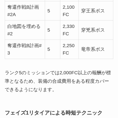
奪還作戦B計画
2,100
5
穿王系ボス
#2A
FC
白地図を埋める
2,330
5
穿兇系ボス
#2
FC
奪還作戦B計画#
2,250
5
竜帝系ボス
3
FC
ランク5のミッションでは2,000FC以上の報酬が標
準となるため、装備の合成費用をある程度カバー
できるようになります。
フェイズ1リタイアによる時短テクニック