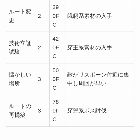
39
ルート変
2
0F
餓爬系素材の入手
更
C
42
技術立証
2
0F
穿王系素材の入手
試験
C
50
懐かしい
敵がリスポーン付近に集
3
0F
場所
中し周回が早い
C
78
ルートの
3
0F
穿兇系ボス討伐
再構築
C