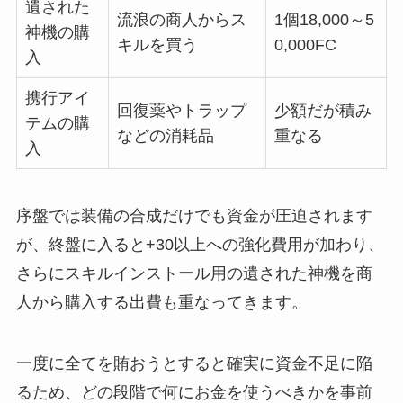
遺された
流浪の商人からス
1個18,000～5
神機の購
キルを買う
0,000FC
入
携行アイ
回復薬やトラップ
少額だが積み
テムの購
などの消耗品
重なる
入
序盤では装備の合成だけでも資金が圧迫されます
が、終盤に入ると+30以上への強化費用が加わり、
さらにスキルインストール用の遺された神機を商
人から購入する出費も重なってきます。
一度に全てを賄おうとすると確実に資金不足に陥
るため、どの段階で何にお金を使うべきかを事前