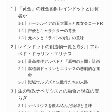
「黄金」の錬金術師レインドットとは何
者か
カーンルイアの五大罪人と魔女会コードR
声優とキャラクターの背景
元ネタと「ラインの娘」の意味
レインドットの創造物一覧と序列｜アル
ベド・ドゥリン・エリナス
最高傑作アルベドと「原初の人間」計画
腐植層ドゥリンとエリナスの悲劇的な運
命
獣域ウルブズと失敗作たちの末路
生の執政ナベリウスとの融合と現在の安
らぎ
ナベリウスを飲み込んだ経緯と意味