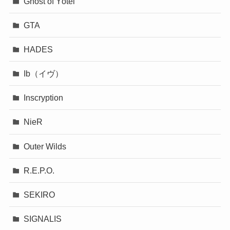
Ghost of Yōtei
GTA
HADES
Ib（イヴ）
Inscryption
NieR
Outer Wilds
R.E.P.O.
SEKIRO
SIGNALIS