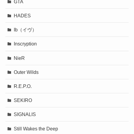
GTA
HADES
Ib（イヴ）
Inscryption
NieR
Outer Wilds
R.E.P.O.
SEKIRO
SIGNALIS
Still Wakes the Deep