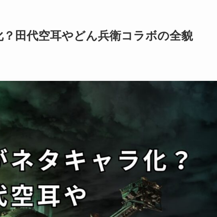
化？田代空耳やどん兵衛コラボの全貌