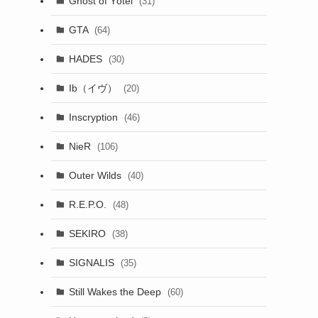
Ghost of Yōtei
(31)
GTA
(64)
HADES
(30)
Ib（イヴ）
(20)
Inscryption
(46)
NieR
(106)
Outer Wilds
(40)
R.E.P.O.
(48)
SEKIRO
(38)
SIGNALIS
(35)
Still Wakes the Deep
(60)