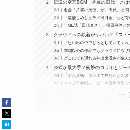
伝説の空耳BGM「片翼の田代」とは
名曲「片翼の天使」が「田代」と聞
「塩酸しめじヒラメ出目金」など有
TIME誌「田代まさし」投票事件と
クラウドへの執着がヤバい？「スト
「思い出の中でじっとしていてくれ
本編以外の作品でもクラウドにウザ
どこにでも現れる神出鬼没さが生ん
公式が最大手？衝撃のコラボとゲー
「どん兵衛」コラボで見せたどんぎ
スマブラ参戦ムービーや勝利演出で