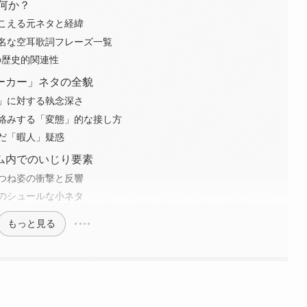
何か？
こえる元ネタと経緯
名な空耳歌詞フレーズ一覧
の歴史的関連性
ーカー」ネタの全貌
」に対する執念深さ
絡みする「変態」的な接し方
だ「暇人」疑惑
ム内でのいじり要素
つね姿の衝撃と反響
のシュールな小ネタ
もっと見る