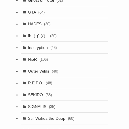
Ghost of Yōtei
(31)
GTA
(64)
HADES
(30)
Ib（イヴ）
(20)
Inscryption
(46)
NieR
(106)
Outer Wilds
(40)
R.E.P.O.
(48)
SEKIRO
(38)
SIGNALIS
(35)
Still Wakes the Deep
(60)