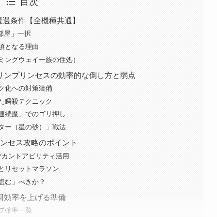
目次
遭遇条件【全機種共通】
部屋」一択
須となる理由
ミングウェイ一族の住処）
リンプリンセスの効率的な倒し方と弱点
ク化への対策装備
た瞬殺テクニック
連続魔」でのゴリ押し
ター（星の砂）」戦法
リンセス攻略のポイント
デカントアビリティ活用
整とリセットマラソン
盗む」べきか？
回効率を上げる準備
プ確率一覧