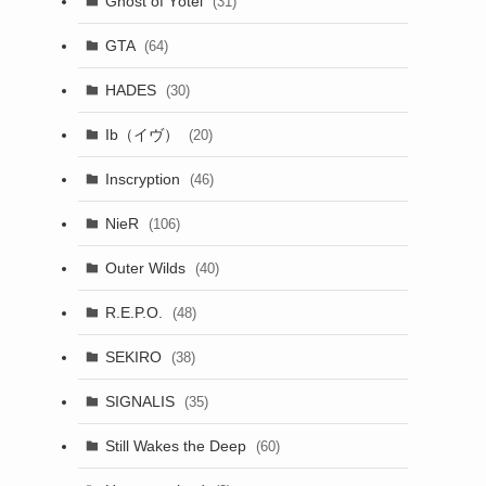
Ghost of Yōtei
(31)
GTA
(64)
HADES
(30)
Ib（イヴ）
(20)
Inscryption
(46)
NieR
(106)
Outer Wilds
(40)
R.E.P.O.
(48)
SEKIRO
(38)
SIGNALIS
(35)
Still Wakes the Deep
(60)