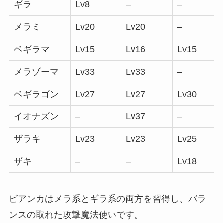
ギラ
Lv8
–
–
メラミ
Lv20
Lv20
–
ベギラマ
Lv15
Lv16
Lv15
メラゾーマ
Lv33
Lv33
–
ベギラゴン
Lv27
Lv27
Lv30
イオナズン
–
Lv37
–
ザラキ
Lv23
Lv23
Lv25
ザキ
–
–
Lv18
ビアンカはメラ系とギラ系の両方を習得し、バラ
ンスの取れた攻撃魔法使いです。