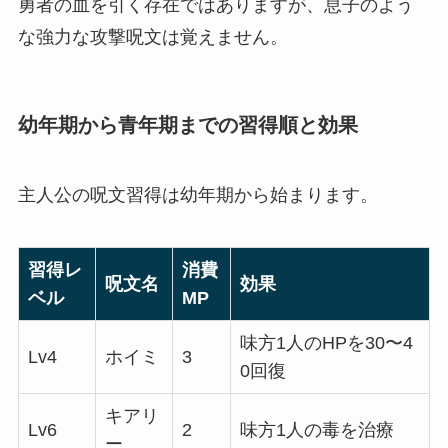
勇者の血を引く存在ではありますが、息子のよう
な強力な攻撃呪文は覚えません。
幼年期から青年期までの習得順と効果
主人公の呪文習得は幼年期から始まります。
習得レ
消費
呪文名
効果
ベル
MP
味方1人のHPを30〜4
Lv4
ホイミ
3
0回復
キアリ
Lv6
2
味方1人の毒を治療
ー