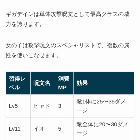
ギガデインは単体攻撃呪文として最高クラスの威
力を誇ります。
女の子は攻撃呪文のスペシャリストで、複数の属
性を使いこなせます。
習得レ
消費
呪文名
効果
ベル
MP
敵1体に25〜35ダメ
Lv5
ヒャド
3
ージ
敵全体に20〜30ダメ
Lv11
イオ
5
ージ