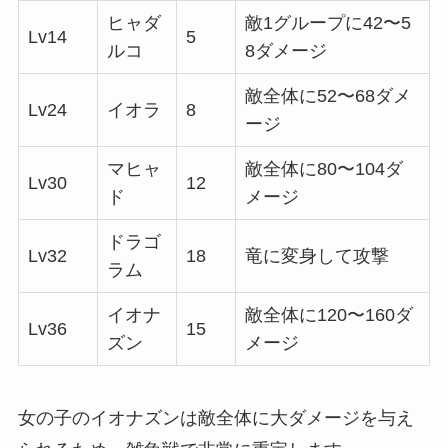
ヒャダ
敵1グループに42〜5
Lv14
5
ルコ
8ダメージ
敵全体に52〜68ダメ
Lv24
イオラ
8
ージ
マヒャ
敵全体に80〜104ダ
Lv30
12
ド
メージ
ドラゴ
Lv32
18
竜に変身して攻撃
ラム
イオナ
敵全体に120〜160ダ
Lv36
15
ズン
メージ
女の子のイオナズンは敵全体に大ダメージを与え