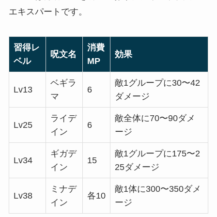
エキスパートです。
習得レ
消費
呪文名
効果
ベル
MP
ベギラ
敵1グループに30〜42
Lv13
6
マ
ダメージ
ライデ
敵全体に70〜90ダメ
Lv25
6
イン
ージ
ギガデ
敵1グループに175〜2
Lv34
15
イン
25ダメージ
ミナデ
敵1体に300〜350ダメ
Lv38
各10
イン
ージ