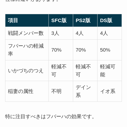
項目
SFC版
PS2版
DS版
戦闘メンバー数
3人
4人
4人
フバーハの軽減
70%
70%
50%
率
軽減不
軽減不
軽減可
いかづちのつえ
可
可
能
デイン
稲妻の属性
不明
イオ系
系
特に注目すべきはフバーハの効果です。