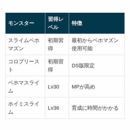
習得レ
モンスター
特徴
ベル
スライムベホ
初期習
最初からベホマズン
マズン
得
使用可能
コロプリース
初期習
DS版限定
ト
得
ベホマスライ
Lv30
MPが高め
ム
ホイミスライ
Lv36
育成に時間がかかる
ム