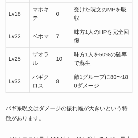
マホキ
受けた呪文のMPを吸
Lv18
0
テ
収
味方1人のHPを完全回
Lv22
ベホマ
7
復
ザオラ
味方1人を50%の確率
Lv25
10
ル
で蘇生
バギク
敵1グループに80〜18
Lv32
8
ロス
0ダメージ
バギ系呪文はダメージの振れ幅が大きいという特
徴があります。