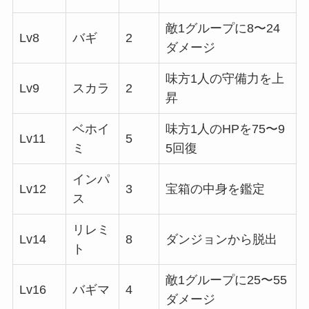
敵1グループに8〜24
Lv8
バギ
2
ダメージ
味方1人の守備力を上
Lv9
スカラ
2
昇
ベホイ
味方1人のHPを75〜9
Lv11
5
ミ
5回復
インパ
Lv12
3
宝箱の中身を鑑定
ス
リレミ
Lv14
8
ダンジョンから脱出
ト
敵1グループに25〜55
Lv16
バギマ
4
ダメージ