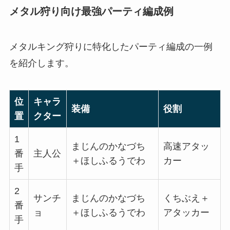
メタル狩り向け最強パーティ編成例
メタルキング狩りに特化したパーティ編成の一例
を紹介します。
位
キャラ
装備
役割
置
クター
1
まじんのかなづち
高速アタッ
番
主人公
＋ほしふるうでわ
カー
手
2
サンチ
まじんのかなづち
くちぶえ＋
番
ョ
＋ほしふるうでわ
アタッカー
手