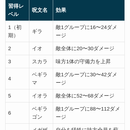
習得レ
呪文名
効果
ベル
1（初
敵1グループに16〜24ダメ
ギラ
期）
ージ
2
イオ
敵全体に20〜30ダメージ
3
スカラ
味方1体の守備力を上昇
ベギラ
敵1グループに30〜42ダメ
4
マ
ージ
5
イオラ
敵全体に52〜68ダメージ
ベギラ
敵1グループに88〜112ダメ
6
ゴン
ージ