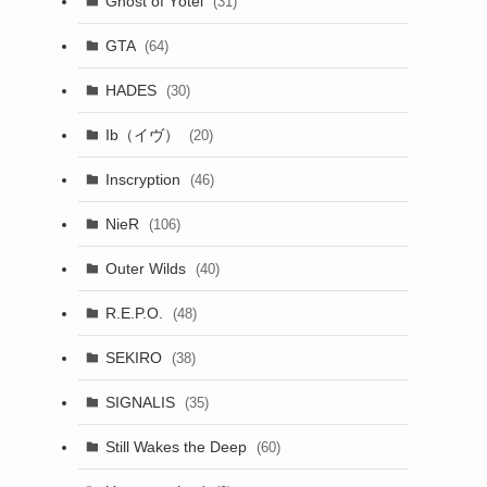
Ghost of Yōtei
(31)
GTA
(64)
HADES
(30)
Ib（イヴ）
(20)
Inscryption
(46)
NieR
(106)
Outer Wilds
(40)
R.E.P.O.
(48)
SEKIRO
(38)
SIGNALIS
(35)
Still Wakes the Deep
(60)