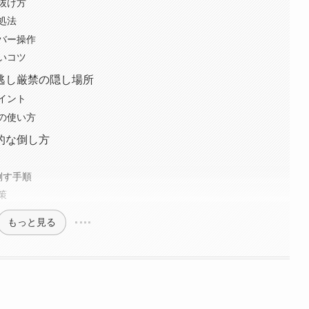
抜け方
処法
バー操作
いコツ
逃し厳禁の隠し場所
イント
の使い方
的な倒し方
倒す手順
策
もっと見る