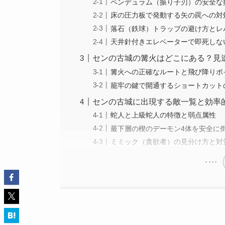
ペンデュラム（振り子刃）の安全な
床の圧力板で発動する矢の罠への対
落石（鉄球）トラップの避け方とレ
天井針付きエレベーターで即死しな
センの古城の篝火はどこにある？見
篝火への正確なルートと飛び降りポ
籠牢の鍵で開通するショートカット
センの古城に出現する敵一覧と効率
蛇人と上級蛇人の特徴と弱点属性
最下層の楔のデーモン4体を安全に
ミミック（貪欲者）の見分け方と対