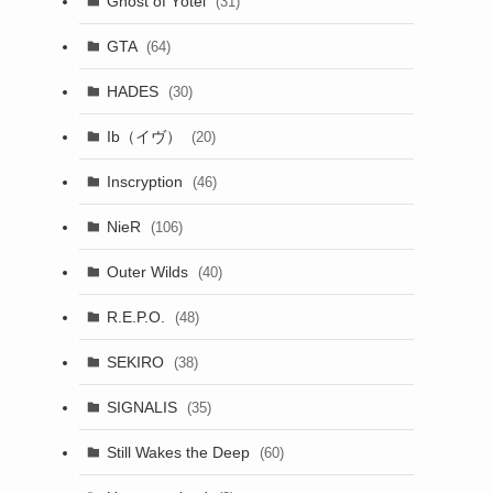
Ghost of Yōtei
(31)
GTA
(64)
HADES
(30)
Ib（イヴ）
(20)
Inscryption
(46)
NieR
(106)
Outer Wilds
(40)
R.E.P.O.
(48)
SEKIRO
(38)
SIGNALIS
(35)
Still Wakes the Deep
(60)