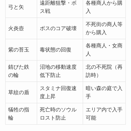
遠距離狙撃・ボ
各種商人から購
弓と矢
ス戦
入
不死街の商人等
火炎壺
ボスのコア破壊
から購入
各種商人・女商
紫の苔玉
毒状態の回復
人
錆びた鉄
沼地の移動速度
北の不死院（再
の輪
低下防止
訪時）
スタミナ回復速
暗い森の庭で入
草紋の盾
度上昇
手
犠牲の指
死亡時のソウル
エリア内で入手
輪
ロスト防止
可能