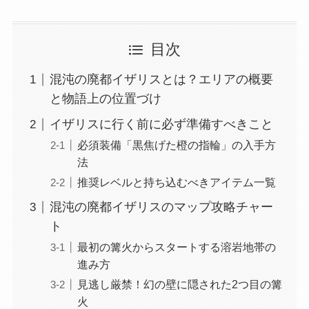
目次
混沌の廃都イザリスとは？エリアの概要
と物語上の位置づけ
イザリスに行く前に必ず準備すべきこと
必須装備「黒焦げた橙の指輪」の入手方
法
推奨レベルと持ち込むべきアイテム一覧
混沌の廃都イザリスのマップ攻略チャー
ト
最初の篝火からスタートする溶岩地帯の
進み方
見逃し厳禁！幻の壁に隠された2つ目の篝
火