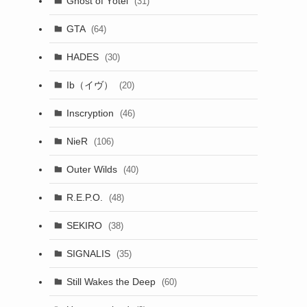
Ghost of Yōtei
(31)
GTA
(64)
HADES
(30)
Ib（イヴ）
(20)
Inscryption
(46)
NieR
(106)
Outer Wilds
(40)
R.E.P.O.
(48)
SEKIRO
(38)
SIGNALIS
(35)
Still Wakes the Deep
(60)