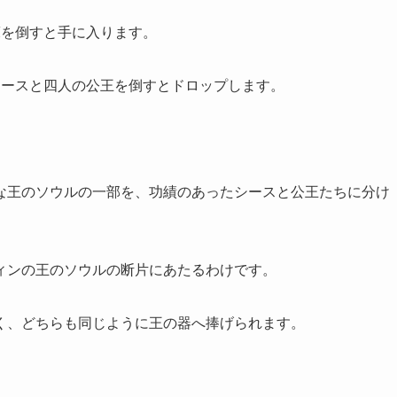
床を倒すと手に入ります。
シースと四人の公王を倒すとドロップします。
な王のソウルの一部を、功績のあったシースと公王たちに分け
ィンの王のソウルの断片にあたるわけです。
く、どちらも同じように王の器へ捧げられます。